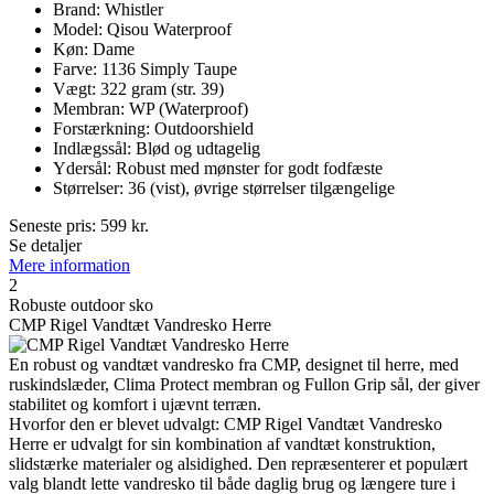
Brand: Whistler
Model: Qisou Waterproof
Køn: Dame
Farve: 1136 Simply Taupe
Vægt: 322 gram (str. 39)
Membran: WP (Waterproof)
Forstærkning: Outdoorshield
Indlægssål: Blød og udtagelig
Ydersål: Robust med mønster for godt fodfæste
Størrelser: 36 (vist), øvrige størrelser tilgængelige
Seneste pris:
599
kr.
Se detaljer
Mere information
2
Robuste outdoor sko
CMP Rigel Vandtæt Vandresko Herre
En robust og vandtæt vandresko fra CMP, designet til herre, med
ruskindslæder, Clima Protect membran og Fullon Grip sål, der giver
stabilitet og komfort i ujævnt terræn.
Hvorfor den er blevet udvalgt: CMP Rigel Vandtæt Vandresko
Herre er udvalgt for sin kombination af vandtæt konstruktion,
slidstærke materialer og alsidighed. Den repræsenterer et populært
valg blandt lette vandresko til både daglig brug og længere ture i