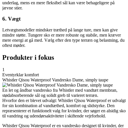
underlag, mens en mere fleksibel sål kan være behageligere på
jævne stier.
6. Vægt
Letvægtsmodeller mindsker træthed på lange ture, men kan give
mindre støtte. Tungere sko er mere robuste og stabile, men kræver
mere energi at gå med. Vælg efter den type terræn og belastning, du
oftest møder.
Produkter i fokus
1
Eventyrklar komfort
Whistler Qisou Waterproof Vandresko Dame, simply taupe
En let og åndbar vandresko fra Whistler med vandtæt membran,
stødabsorberende sål og solidt greb til varieret terræn.
Hvorfor den er blevet udvalgt: Whistler Qisou Waterproof er udvalgt
for sin kombination af vandtæthed, komfort og slidstyrke. Den
repræsenterer et funktionelt valg for kvinder, der søger en alsidig sko
til vandring og udendørsaktiviteter i skiftende vejrforhold.
Whistler Qisou Waterproof er en vandresko designet til kvinder, der