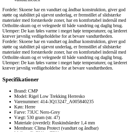
Fordele: Skoene har en vandtæt og åndbar konstruktion, giver god
støtte og stabilitet på ujævnt underlag, er fremstillet af slidstærke
materialer med forstærkede zoner, har en komfortabel indersål med
Ortholite-skum og er velegnede til både vandring og daglig brug.
Ulemper: De kan føles varme i meget høje temperaturer, og læderet
kræver jævnlig vedligeholdelse for at bevare vandtætheden.
Fordele: Skoene har en vandtæt og åndbar konstruktion, giver god
støtte og stabilitet på ujævnt underlag, er fremstillet af slidstærke
materialer med forstærkede zoner, har en komfortabel indersål med
Ortholite-skum og er velegnede til både vandring og daglig brug.
Ulemper: De kan føles varme i meget høje temperaturer, og læderet
kræver jævnlig vedligeholdelse for at bevare vandtætheden.
Specifikationer
Brand: CMP
Model: Rigel Low Trekking Herresko
Varenummer: 414-3Q13247_A005840235
Køn: Herre
Farve: 73UC Nero-Grey
Vægt: 530 gram (str. 47)
Materiale (overdel): Ruskindslæder 1,4 mm
Membran: Clima Protect (vandtæt og åndbar)