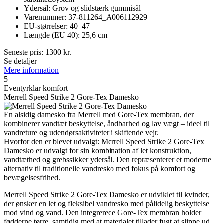
Ydersål: Grov og slidstærk gummisål
Varenummer: 37-811264_A006112929
EU-størrelser: 40–47
Længde (EU 40): 25,6 cm
Seneste pris:
1300
kr.
Se detaljer
Mere information
5
Eventyrklar komfort
Merrell Speed Strike 2 Gore-Tex Damesko
En alsidig damesko fra Merrell med Gore-Tex membran, der
kombinerer vandtæt beskyttelse, åndbarhed og lav vægt – ideel til
vandreture og udendørsaktiviteter i skiftende vejr.
Hvorfor den er blevet udvalgt: Merrell Speed Strike 2 Gore-Tex
Damesko er udvalgt for sin kombination af let konstruktion,
vandtæthed og grebssikker ydersål. Den repræsenterer et moderne
alternativ til traditionelle vandresko med fokus på komfort og
bevægelsesfrihed.
Merrell Speed Strike 2 Gore-Tex Damesko er udviklet til kvinder,
der ønsker en let og fleksibel vandresko med pålidelig beskyttelse
mod vind og vand. Den integrerede Gore-Tex membran holder
fødderne tørre, samtidig med at materialet tillader fugt at slippe ud,