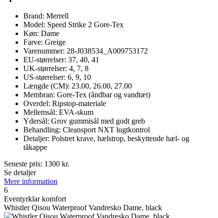
Brand: Merrell
Model: Speed Strike 2 Gore-Tex
Køn: Dame
Farve: Greige
Varenummer: 28-J038534_A009753172
EU-størrelser: 37, 40, 41
UK-størrelser: 4, 7, 8
US-størrelser: 6, 9, 10
Længde (CM): 23.00, 26.00, 27.00
Membran: Gore-Tex (åndbar og vandtæt)
Overdel: Ripstop-materiale
Mellemsål: EVA-skum
Ydersål: Grov gummisål med godt greb
Behandling: Cleansport NXT lugtkontrol
Detaljer: Polstret krave, hælstrop, beskyttende hæl- og
tåkappe
Seneste pris:
1300
kr.
Se detaljer
Mere information
6
Eventyrklar komfort
Whistler Qisou Waterproof Vandresko Dame, black