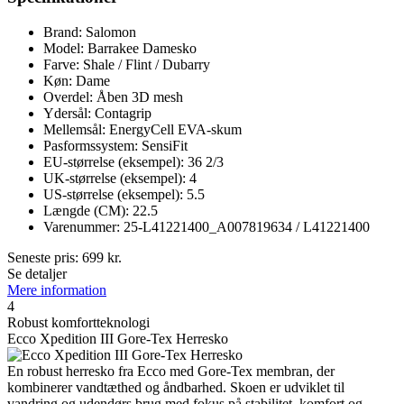
Brand: Salomon
Model: Barrakee Damesko
Farve: Shale / Flint / Dubarry
Køn: Dame
Overdel: Åben 3D mesh
Ydersål: Contagrip
Mellemsål: EnergyCell EVA-skum
Pasformssystem: SensiFit
EU-størrelse (eksempel): 36 2/3
UK-størrelse (eksempel): 4
US-størrelse (eksempel): 5.5
Længde (CM): 22.5
Varenummer: 25-L41221400_A007819634 / L41221400
Seneste pris:
699
kr.
Se detaljer
Mere information
4
Robust komfortteknologi
Ecco Xpedition III Gore-Tex Herresko
En robust herresko fra Ecco med Gore-Tex membran, der
kombinerer vandtæthed og åndbarhed. Skoen er udviklet til
vandring og udendørs brug med fokus på stabilitet, komfort og