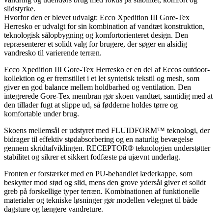
slidstyrke.
Hvorfor den er blevet udvalgt: Ecco Xpedition III Gore-Tex
Herresko er udvalgt for sin kombination af vandtæt konstruktion,
teknologisk sålopbygning og komfortorienteret design. Den
repræsenterer et solidt valg for brugere, der søger en alsidig
vandresko til varierende terræn.
Ecco Xpedition III Gore-Tex Herresko er en del af Eccos outdoor-
kollektion og er fremstillet i et let syntetisk tekstil og mesh, som
giver en god balance mellem holdbarhed og ventilation. Den
integrerede Gore-Tex membran gør skoen vandtæt, samtidig med at
den tillader fugt at slippe ud, så fødderne holdes tørre og
komfortable under brug.
Skoens mellemsål er udstyret med FLUIDFORM™ teknologi, der
bidrager til effektiv stødabsorbering og en naturlig bevægelse
gennem skridtafviklingen. RECEPTOR® teknologien understøtter
stabilitet og sikrer et sikkert fodfæste på ujævnt underlag.
Fronten er forstærket med en PU-behandlet læderkappe, som
beskytter mod stød og slid, mens den grove ydersål giver et solidt
greb på forskellige typer terræn. Kombinationen af funktionelle
materialer og tekniske løsninger gør modellen velegnet til både
dagsture og længere vandreture.