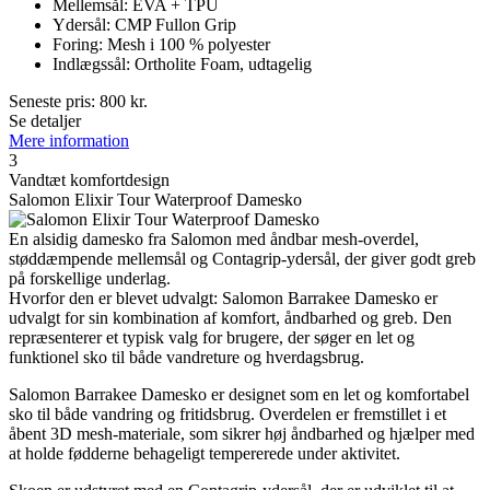
Mellemsål: EVA + TPU
Ydersål: CMP Fullon Grip
Foring: Mesh i 100 % polyester
Indlægssål: Ortholite Foam, udtagelig
Seneste pris:
800
kr.
Se detaljer
Mere information
3
Vandtæt komfortdesign
Salomon Elixir Tour Waterproof Damesko
En alsidig damesko fra Salomon med åndbar mesh-overdel,
støddæmpende mellemsål og Contagrip-ydersål, der giver godt greb
på forskellige underlag.
Hvorfor den er blevet udvalgt: Salomon Barrakee Damesko er
udvalgt for sin kombination af komfort, åndbarhed og greb. Den
repræsenterer et typisk valg for brugere, der søger en let og
funktionel sko til både vandreture og hverdagsbrug.
Salomon Barrakee Damesko er designet som en let og komfortabel
sko til både vandring og fritidsbrug. Overdelen er fremstillet i et
åbent 3D mesh-materiale, som sikrer høj åndbarhed og hjælper med
at holde fødderne behageligt tempererede under aktivitet.