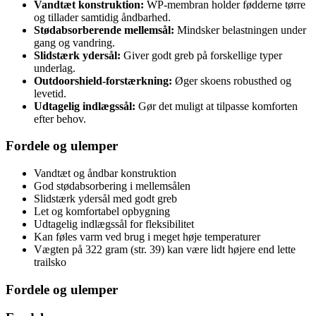
Vandtæt konstruktion:
WP-membran holder fødderne tørre
og tillader samtidig åndbarhed.
Stødabsorberende mellemsål:
Mindsker belastningen under
gang og vandring.
Slidstærk ydersål:
Giver godt greb på forskellige typer
underlag.
Outdoorshield-forstærkning:
Øger skoens robusthed og
levetid.
Udtagelig indlægssål:
Gør det muligt at tilpasse komforten
efter behov.
Fordele og ulemper
Vandtæt og åndbar konstruktion
God stødabsorbering i mellemsålen
Slidstærk ydersål med godt greb
Let og komfortabel opbygning
Udtagelig indlægssål for fleksibilitet
Kan føles varm ved brug i meget høje temperaturer
Vægten på 322 gram (str. 39) kan være lidt højere end lette
trailsko
Fordele og ulemper