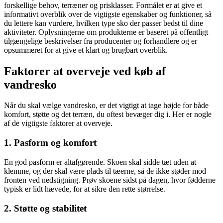
forskellige behov, terræner og prisklasser. Formålet er at give et
informativt overblik over de vigtigste egenskaber og funktioner, så
du lettere kan vurdere, hvilken type sko der passer bedst til dine
aktiviteter. Oplysningerne om produkterne er baseret på offentligt
tilgængelige beskrivelser fra producenter og forhandlere og er
opsummeret for at give et klart og brugbart overblik.
Faktorer at overveje ved køb af
vandresko
Når du skal vælge vandresko, er det vigtigt at tage højde for både
komfort, støtte og det terræn, du oftest bevæger dig i. Her er nogle
af de vigtigste faktorer at overveje.
1. Pasform og komfort
En god pasform er altafgørende. Skoen skal sidde tæt uden at
klemme, og der skal være plads til tæerne, så de ikke støder mod
fronten ved nedstigning. Prøv skoene sidst på dagen, hvor fødderne
typisk er lidt hævede, for at sikre den rette størrelse.
2. Støtte og stabilitet