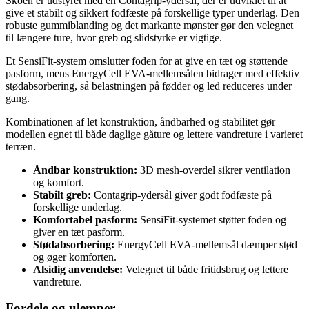
Skoen er udstyret med en Contagrip-ydersål, der er udviklet til at
give et stabilt og sikkert fodfæste på forskellige typer underlag. Den
robuste gummiblanding og det markante mønster gør den velegnet
til længere ture, hvor greb og slidstyrke er vigtige.
Et SensiFit-system omslutter foden for at give en tæt og støttende
pasform, mens EnergyCell EVA-mellemsålen bidrager med effektiv
stødabsorbering, så belastningen på fødder og led reduceres under
gang.
Kombinationen af let konstruktion, åndbarhed og stabilitet gør
modellen egnet til både daglige gåture og lettere vandreture i varieret
terræn.
Åndbar konstruktion:
3D mesh-overdel sikrer ventilation
og komfort.
Stabilt greb:
Contagrip-ydersål giver godt fodfæste på
forskellige underlag.
Komfortabel pasform:
SensiFit-systemet støtter foden og
giver en tæt pasform.
Stødabsorbering:
EnergyCell EVA-mellemsål dæmper stød
og øger komforten.
Alsidig anvendelse:
Velegnet til både fritidsbrug og lettere
vandreture.
Fordele og ulemper