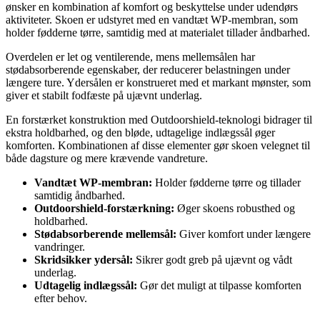
ønsker en kombination af komfort og beskyttelse under udendørs
aktiviteter. Skoen er udstyret med en vandtæt WP-membran, som
holder fødderne tørre, samtidig med at materialet tillader åndbarhed.
Overdelen er let og ventilerende, mens mellemsålen har
stødabsorberende egenskaber, der reducerer belastningen under
længere ture. Ydersålen er konstrueret med et markant mønster, som
giver et stabilt fodfæste på ujævnt underlag.
En forstærket konstruktion med Outdoorshield-teknologi bidrager til
ekstra holdbarhed, og den bløde, udtagelige indlægssål øger
komforten. Kombinationen af disse elementer gør skoen velegnet til
både dagsture og mere krævende vandreture.
Vandtæt WP-membran:
Holder fødderne tørre og tillader
samtidig åndbarhed.
Outdoorshield-forstærkning:
Øger skoens robusthed og
holdbarhed.
Stødabsorberende mellemsål:
Giver komfort under længere
vandringer.
Skridsikker ydersål:
Sikrer godt greb på ujævnt og vådt
underlag.
Udtagelig indlægssål:
Gør det muligt at tilpasse komforten
efter behov.