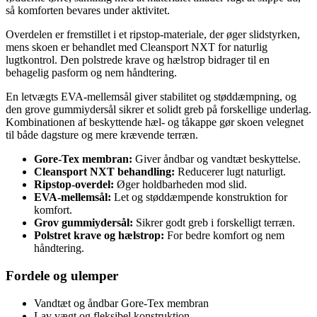
så komforten bevares under aktivitet.
Overdelen er fremstillet i et ripstop-materiale, der øger slidstyrken,
mens skoen er behandlet med Cleansport NXT for naturlig
lugtkontrol. Den polstrede krave og hælstrop bidrager til en
behagelig pasform og nem håndtering.
En letvægts EVA-mellemsål giver stabilitet og støddæmpning, og
den grove gummiydersål sikrer et solidt greb på forskellige underlag.
Kombinationen af beskyttende hæl- og tåkappe gør skoen velegnet
til både dagsture og mere krævende terræn.
Gore-Tex membran:
Giver åndbar og vandtæt beskyttelse.
Cleansport NXT behandling:
Reducerer lugt naturligt.
Ripstop-overdel:
Øger holdbarheden mod slid.
EVA-mellemsål:
Let og støddæmpende konstruktion for
komfort.
Grov gummiydersål:
Sikrer godt greb i forskelligt terræn.
Polstret krave og hælstrop:
For bedre komfort og nem
håndtering.
Fordele og ulemper
Vandtæt og åndbar Gore-Tex membran
Lav vægt og fleksibel konstruktion