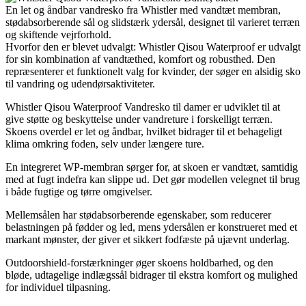
En let og åndbar vandresko fra Whistler med vandtæt membran,
stødabsorberende sål og slidstærk ydersål, designet til varieret terræn
og skiftende vejrforhold.
Hvorfor den er blevet udvalgt: Whistler Qisou Waterproof er udvalgt
for sin kombination af vandtæthed, komfort og robusthed. Den
repræsenterer et funktionelt valg for kvinder, der søger en alsidig sko
til vandring og udendørsaktiviteter.
Whistler Qisou Waterproof Vandresko til damer er udviklet til at
give støtte og beskyttelse under vandreture i forskelligt terræn.
Skoens overdel er let og åndbar, hvilket bidrager til et behageligt
klima omkring foden, selv under længere ture.
En integreret WP-membran sørger for, at skoen er vandtæt, samtidig
med at fugt indefra kan slippe ud. Det gør modellen velegnet til brug
i både fugtige og tørre omgivelser.
Mellemsålen har stødabsorberende egenskaber, som reducerer
belastningen på fødder og led, mens ydersålen er konstrueret med et
markant mønster, der giver et sikkert fodfæste på ujævnt underlag.
Outdoorshield-forstærkninger øger skoens holdbarhed, og den
bløde, udtagelige indlægssål bidrager til ekstra komfort og mulighed
for individuel tilpasning.