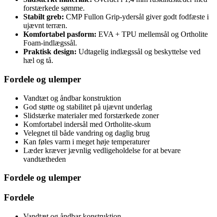
forstærkede sømme.
Stabilt greb:
CMP Fullon Grip-ydersål giver godt fodfæste i
ujævnt terræn.
Komfortabel pasform:
EVA + TPU mellemsål og Ortholite
Foam-indlægssål.
Praktisk design:
Udtagelig indlægssål og beskyttelse ved
hæl og tå.
Fordele og ulemper
Vandtæt og åndbar konstruktion
God støtte og stabilitet på ujævnt underlag
Slidstærke materialer med forstærkede zoner
Komfortabel indersål med Ortholite-skum
Velegnet til både vandring og daglig brug
Kan føles varm i meget høje temperaturer
Læder kræver jævnlig vedligeholdelse for at bevare
vandtætheden
Fordele og ulemper
Fordele
Vandtæt og åndbar konstruktion