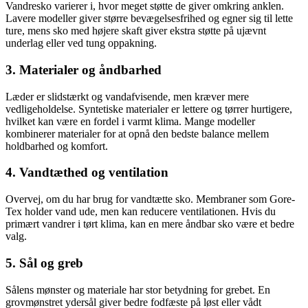
Vandresko varierer i, hvor meget støtte de giver omkring anklen.
Lavere modeller giver større bevægelsesfrihed og egner sig til lette
ture, mens sko med højere skaft giver ekstra støtte på ujævnt
underlag eller ved tung oppakning.
3. Materialer og åndbarhed
Læder er slidstærkt og vandafvisende, men kræver mere
vedligeholdelse. Syntetiske materialer er lettere og tørrer hurtigere,
hvilket kan være en fordel i varmt klima. Mange modeller
kombinerer materialer for at opnå den bedste balance mellem
holdbarhed og komfort.
4. Vandtæthed og ventilation
Overvej, om du har brug for vandtætte sko. Membraner som Gore-
Tex holder vand ude, men kan reducere ventilationen. Hvis du
primært vandrer i tørt klima, kan en mere åndbar sko være et bedre
valg.
5. Sål og greb
Sålens mønster og materiale har stor betydning for grebet. En
grovmønstret ydersål giver bedre fodfæste på løst eller vådt