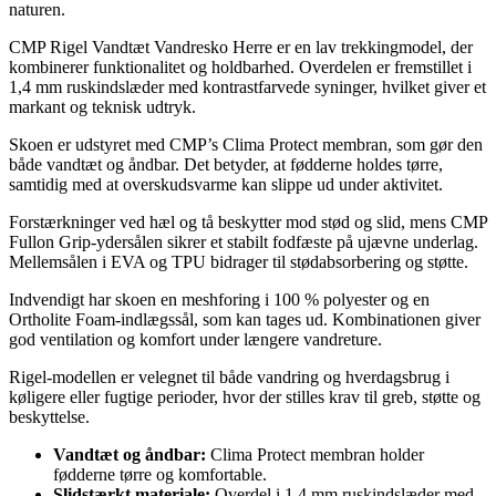
naturen.
CMP Rigel Vandtæt Vandresko Herre er en lav trekkingmodel, der
kombinerer funktionalitet og holdbarhed. Overdelen er fremstillet i
1,4 mm ruskindslæder med kontrastfarvede syninger, hvilket giver et
markant og teknisk udtryk.
Skoen er udstyret med CMP’s Clima Protect membran, som gør den
både vandtæt og åndbar. Det betyder, at fødderne holdes tørre,
samtidig med at overskudsvarme kan slippe ud under aktivitet.
Forstærkninger ved hæl og tå beskytter mod stød og slid, mens CMP
Fullon Grip-ydersålen sikrer et stabilt fodfæste på ujævne underlag.
Mellemsålen i EVA og TPU bidrager til stødabsorbering og støtte.
Indvendigt har skoen en meshforing i 100 % polyester og en
Ortholite Foam-indlægssål, som kan tages ud. Kombinationen giver
god ventilation og komfort under længere vandreture.
Rigel-modellen er velegnet til både vandring og hverdagsbrug i
køligere eller fugtige perioder, hvor der stilles krav til greb, støtte og
beskyttelse.
Vandtæt og åndbar:
Clima Protect membran holder
fødderne tørre og komfortable.
Slidstærkt materiale:
Overdel i 1,4 mm ruskindslæder med