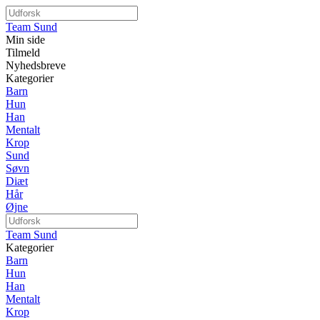
Team Sund
Min side
Tilmeld
Nyhedsbreve
Kategorier
Barn
Hun
Han
Mentalt
Krop
Sund
Søvn
Diæt
Hår
Øjne
Team Sund
Kategorier
Barn
Hun
Han
Mentalt
Krop