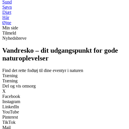
Sund
Søvn
Diæt
Hår
Øjne
Min side
Tilmeld
Nyhedsbreve
Vandresko – dit udgangspunkt for gode
naturoplevelser
Find det rette fodtøj til dine eventyr i naturen
Træning
Træning
Del og vis omsorg
X
Facebook
Instagram
LinkedIn
YouTube
Pinterest
TikTok
Mail