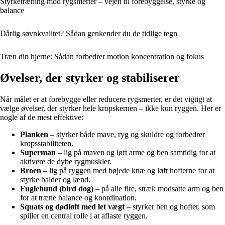
Styrketræning mod rygsmerter – vejen til forebyggelse, styrke og
balance
Dårlig søvnkvalitet? Sådan genkender du de tidlige tegn
Træn din hjerne: Sådan forbedrer motion koncentration og fokus
Øvelser, der styrker og stabiliserer
Når målet er at forebygge eller reducere rygsmerter, er det vigtigt at
vælge øvelser, der styrker hele kropskernen – ikke kun ryggen. Her er
nogle af de mest effektive:
Planken
– styrker både mave, ryg og skuldre og forbedrer
kropsstabiliteten.
Superman
– lig på maven og løft arme og ben samtidig for at
aktivere de dybe rygmuskler.
Broen
– lig på ryggen med bøjede knæ og løft hofterne for at
styrke balder og lænd.
Fuglehund (bird dog)
– på alle fire, stræk modsatte arm og ben
for at træne balance og koordination.
Squats og dødløft med let vægt
– styrker ben og hofter, som
spiller en central rolle i at aflaste ryggen.