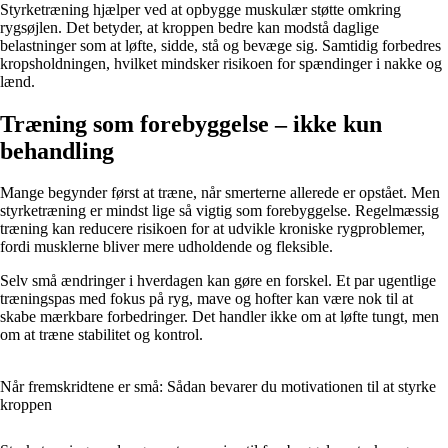
Styrketræning hjælper ved at opbygge muskulær støtte omkring
rygsøjlen. Det betyder, at kroppen bedre kan modstå daglige
belastninger som at løfte, sidde, stå og bevæge sig. Samtidig forbedres
kropsholdningen, hvilket mindsker risikoen for spændinger i nakke og
lænd.
Træning som forebyggelse – ikke kun
behandling
Mange begynder først at træne, når smerterne allerede er opstået. Men
styrketræning er mindst lige så vigtig som forebyggelse. Regelmæssig
træning kan reducere risikoen for at udvikle kroniske rygproblemer,
fordi musklerne bliver mere udholdende og fleksible.
Selv små ændringer i hverdagen kan gøre en forskel. Et par ugentlige
træningspas med fokus på ryg, mave og hofter kan være nok til at
skabe mærkbare forbedringer. Det handler ikke om at løfte tungt, men
om at træne stabilitet og kontrol.
Når fremskridtene er små: Sådan bevarer du motivationen til at styrke
kroppen