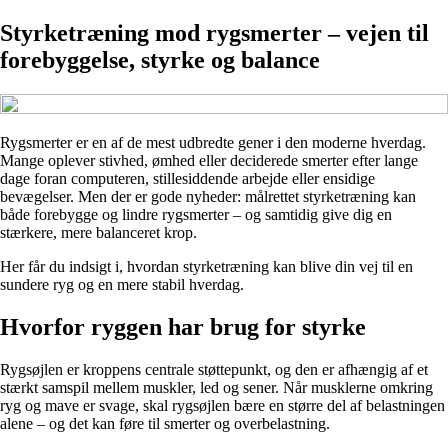
Styrketræning mod rygsmerter – vejen til
forebyggelse, styrke og balance
Rygsmerter er en af de mest udbredte gener i den moderne hverdag.
Mange oplever stivhed, ømhed eller deciderede smerter efter lange
dage foran computeren, stillesiddende arbejde eller ensidige
bevægelser. Men der er gode nyheder: målrettet styrketræning kan
både forebygge og lindre rygsmerter – og samtidig give dig en
stærkere, mere balanceret krop.
Her får du indsigt i, hvordan styrketræning kan blive din vej til en
sundere ryg og en mere stabil hverdag.
Hvorfor ryggen har brug for styrke
Rygsøjlen er kroppens centrale støttepunkt, og den er afhængig af et
stærkt samspil mellem muskler, led og sener. Når musklerne omkring
ryg og mave er svage, skal rygsøjlen bære en større del af belastningen
alene – og det kan føre til smerter og overbelastning.