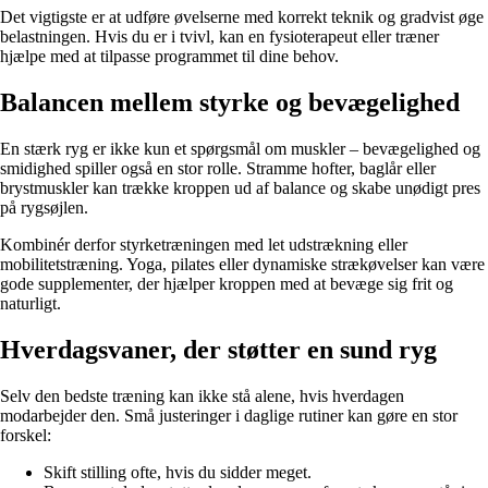
Det vigtigste er at udføre øvelserne med korrekt teknik og gradvist øge
belastningen. Hvis du er i tvivl, kan en fysioterapeut eller træner
hjælpe med at tilpasse programmet til dine behov.
Balancen mellem styrke og bevægelighed
En stærk ryg er ikke kun et spørgsmål om muskler – bevægelighed og
smidighed spiller også en stor rolle. Stramme hofter, baglår eller
brystmuskler kan trække kroppen ud af balance og skabe unødigt pres
på rygsøjlen.
Kombinér derfor styrketræningen med let udstrækning eller
mobilitetstræning. Yoga, pilates eller dynamiske strækøvelser kan være
gode supplementer, der hjælper kroppen med at bevæge sig frit og
naturligt.
Hverdagsvaner, der støtter en sund ryg
Selv den bedste træning kan ikke stå alene, hvis hverdagen
modarbejder den. Små justeringer i daglige rutiner kan gøre en stor
forskel:
Skift stilling ofte, hvis du sidder meget.