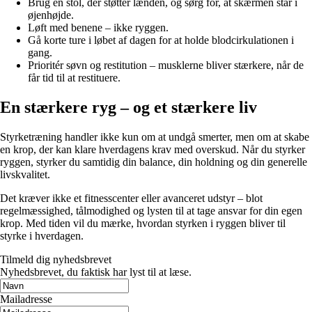
Brug en stol, der støtter lænden, og sørg for, at skærmen står i
øjenhøjde.
Løft med benene – ikke ryggen.
Gå korte ture i løbet af dagen for at holde blodcirkulationen i
gang.
Prioritér søvn og restitution – musklerne bliver stærkere, når de
får tid til at restituere.
En stærkere ryg – og et stærkere liv
Styrketræning handler ikke kun om at undgå smerter, men om at skabe
en krop, der kan klare hverdagens krav med overskud. Når du styrker
ryggen, styrker du samtidig din balance, din holdning og din generelle
livskvalitet.
Det kræver ikke et fitnesscenter eller avanceret udstyr – blot
regelmæssighed, tålmodighed og lysten til at tage ansvar for din egen
krop. Med tiden vil du mærke, hvordan styrken i ryggen bliver til
styrke i hverdagen.
Tilmeld dig nyhedsbrevet
Nyhedsbrevet, du faktisk har lyst til at læse.
Mailadresse