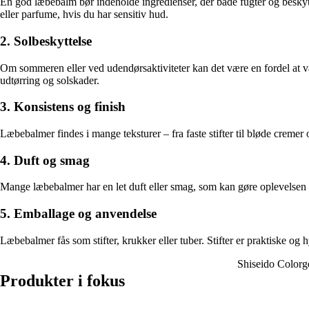
En god læbebalm bør indeholde ingredienser, der både fugter og beskyt
eller parfume, hvis du har sensitiv hud.
2. Solbeskyttelse
Om sommeren eller ved udendørsaktiviteter kan det være en fordel at v
udtørring og solskader.
3. Konsistens og finish
Læbebalmer findes i mange teksturer – fra faste stifter til bløde cremer 
4. Duft og smag
Mange læbebalmer har en let duft eller smag, som kan gøre oplevelsen me
5. Emballage og anvendelse
Læbebalmer fås som stifter, krukker eller tuber. Stifter er praktiske og
Shiseido Colorg
Produkter i fokus