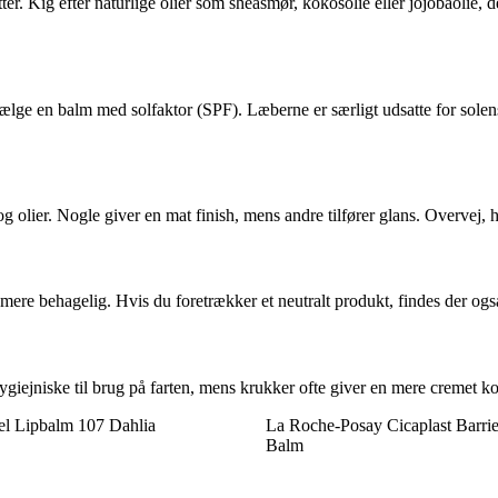
ter. Kig efter naturlige olier som sheasmør, kokosolie eller jojobaoli
ælge en balm med solfaktor (SPF). Læberne er særligt udsatte for solen
og olier. Nogle giver en mat finish, mens andre tilfører glans. Overvej, h
re behagelig. Hvis du foretrækker et neutralt produkt, findes der også 
 hygiejniske til brug på farten, mens krukker ofte giver en mere cremet k
el Lipbalm 107 Dahlia
La Roche-Posay Cicaplast Barrie
Balm