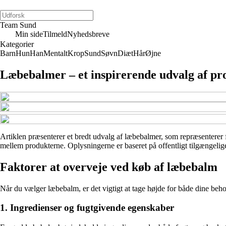
Team Sund
Min side
Tilmeld
Nyhedsbreve
Kategorier
Barn
Hun
Han
Mentalt
Krop
Sund
Søvn
Diæt
Hår
Øjne
Læbebalmer – et inspirerende udvalg af pr
Artiklen præsenterer et bredt udvalg af læbebalmer, som repræsenterer fo
mellem produkterne. Oplysningerne er baseret på offentligt tilgængelige
Faktorer at overveje ved køb af læbebalm
Når du vælger læbebalm, er det vigtigt at tage højde for både dine beho
1. Ingredienser og fugtgivende egenskaber