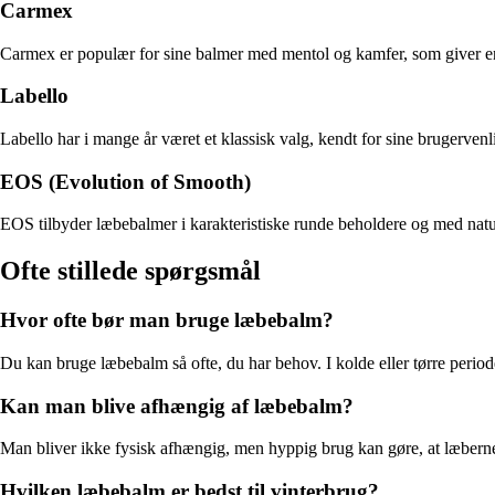
Carmex
Carmex er populær for sine balmer med mentol og kamfer, som giver en k
Labello
Labello har i mange år været et klassisk valg, kendt for sine brugervenli
EOS (Evolution of Smooth)
EOS tilbyder læbebalmer i karakteristiske runde beholdere og med naturl
Ofte stillede spørgsmål
Hvor ofte bør man bruge læbebalm?
Du kan bruge læbebalm så ofte, du har behov. I kolde eller tørre period
Kan man blive afhængig af læbebalm?
Man bliver ikke fysisk afhængig, men hyppig brug kan gøre, at læberne 
Hvilken læbebalm er bedst til vinterbrug?