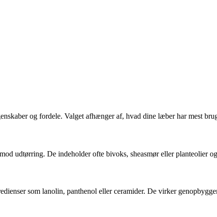
enskaber og fordele. Valget afhænger af, hvad dine læber har mest brug
mod udtørring. De indeholder ofte bivoks, sheasmør eller planteolier og e
gredienser som lanolin, panthenol eller ceramider. De virker genopbygg