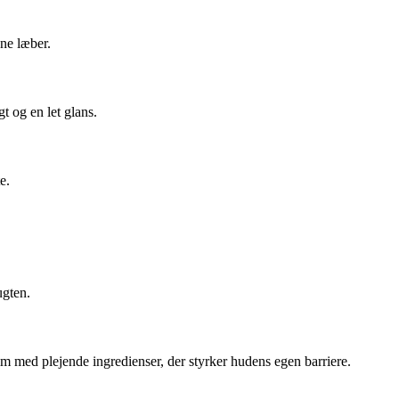
ne læber.
t og en let glans.
e.
ugten.
lm med plejende ingredienser, der styrker hudens egen barriere.