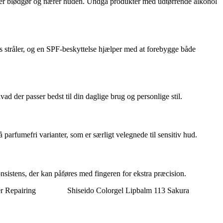
e, der blødgør og nærer huden. Undgå produkter med udtørrende alkohol
s stråler, og en SPF-beskyttelse hjælper med at forebygge både
vad der passer bedst til din daglige brug og personlige stil.
parfumefri varianter, som er særligt velegnede til sensitiv hud.
onsistens, der kan påføres med fingeren for ekstra præcision.
r Repairing
Shiseido Colorgel Lipbalm 113 Sakura