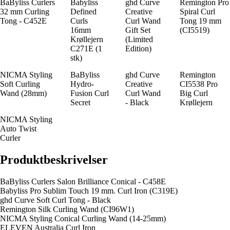
BaByliss Curlers
Babyliss
ghd Curve
Remington Pro
32 mm Curling
Defined
Creative
Spiral Curl
Tong - C452E
Curls
Curl Wand
Tong 19 mm
16mm
Gift Set
(CI5519)
Krøllejern
(Limited
C271E (1
Edition)
stk)
NICMA Styling
BaByliss
ghd Curve
Remington
Soft Curling
Hydro-
Creative
CI5538 Pro
Wand (28mm)
Fusion Curl
Curl Wand
Big Curl
Secret
- Black
Krøllejern
NICMA Styling
Auto Twist
Curler
Produktbeskrivelser
BaByliss Curlers Salon Brilliance Conical - C458E
Babyliss Pro Sublim Touch 19 mm. Curl Iron (C319E)
ghd Curve Soft Curl Tong - Black
Remington Silk Curling Wand (CI96W1)
NICMA Styling Conical Curling Wand (14-25mm)
ELEVEN Australia Curl Iron