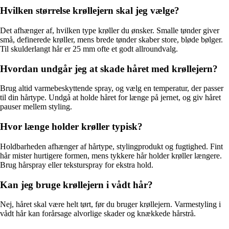
Hvilken størrelse krøllejern skal jeg vælge?
Det afhænger af, hvilken type krøller du ønsker. Smalle tønder giver
små, definerede krøller, mens brede tønder skaber store, bløde bølger.
Til skulderlangt hår er 25 mm ofte et godt allroundvalg.
Hvordan undgår jeg at skade håret med krøllejern?
Brug altid varmebeskyttende spray, og vælg en temperatur, der passer
til din hårtype. Undgå at holde håret for længe på jernet, og giv håret
pauser mellem styling.
Hvor længe holder krøller typisk?
Holdbarheden afhænger af hårtype, stylingprodukt og fugtighed. Fint
hår mister hurtigere formen, mens tykkere hår holder krøller længere.
Brug hårspray eller teksturspray for ekstra hold.
Kan jeg bruge krøllejern i vådt hår?
Nej, håret skal være helt tørt, før du bruger krøllejern. Varmestyling i
vådt hår kan forårsage alvorlige skader og knækkede hårstrå.