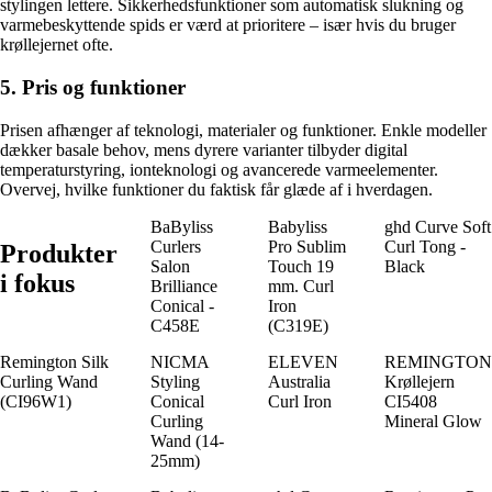
stylingen lettere. Sikkerhedsfunktioner som automatisk slukning og
varmebeskyttende spids er værd at prioritere – især hvis du bruger
krøllejernet ofte.
5. Pris og funktioner
Prisen afhænger af teknologi, materialer og funktioner. Enkle modeller
dækker basale behov, mens dyrere varianter tilbyder digital
temperaturstyring, ionteknologi og avancerede varmeelementer.
Overvej, hvilke funktioner du faktisk får glæde af i hverdagen.
BaByliss
Babyliss
ghd Curve Soft
Curlers
Pro Sublim
Curl Tong -
Produkter
Salon
Touch 19
Black
i fokus
Brilliance
mm. Curl
Conical -
Iron
C458E
(C319E)
Remington Silk
NICMA
ELEVEN
REMINGTON
Curling Wand
Styling
Australia
Krøllejern
(CI96W1)
Conical
Curl Iron
CI5408
Curling
Mineral Glow
Wand (14-
25mm)