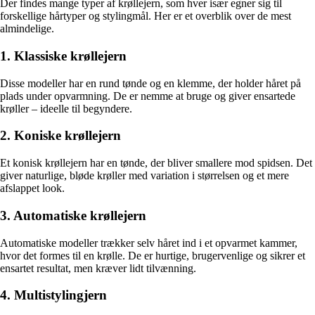
Der findes mange typer af krøllejern, som hver især egner sig til
forskellige hårtyper og stylingmål. Her er et overblik over de mest
almindelige.
1. Klassiske krøllejern
Disse modeller har en rund tønde og en klemme, der holder håret på
plads under opvarmning. De er nemme at bruge og giver ensartede
krøller – ideelle til begyndere.
2. Koniske krøllejern
Et konisk krøllejern har en tønde, der bliver smallere mod spidsen. Det
giver naturlige, bløde krøller med variation i størrelsen og et mere
afslappet look.
3. Automatiske krøllejern
Automatiske modeller trækker selv håret ind i et opvarmet kammer,
hvor det formes til en krølle. De er hurtige, brugervenlige og sikrer et
ensartet resultat, men kræver lidt tilvænning.
4. Multistylingjern