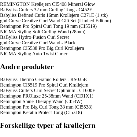
REMINGTON Krøllejern CI5408 Mineral Glow
BaByliss Curlers 32 mm Curling Tong - C452E
Babyliss Defined Curls 16mm Krøllejern C271E (1 stk)
ghd Curve Creative Curl Wand Gift Set (Limited Edition)
Remington Pro Spiral Curl Tong 19 mm (CI5519)
NICMA Styling Soft Curling Wand (28mm)
BaByliss Hydro-Fusion Curl Secret
ghd Curve Creative Curl Wand - Black
Remington CI5538 Pro Big Curl Krøllejern
NICMA Styling Auto Twist Curler
Andre produkter
BaByliss Thermo Ceramic Rollers - RS035E
Remington CI5519 Pro Spiral Curl Krøllejern
BaByliss Curlers Curl Secret Optimum - C1600E
Remington PROluxe 25-38mm Wand (CI91X1)
Remington Shine Therapy Wand (CI53W)
Remington Pro Big Curl Tong 38 mm (CI5538)
Remington Keratin Protect Tong (CI5318)
Forskellige typer af krøllejern