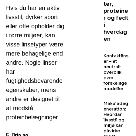
ter,
Hvis du har en aktiv
proteine
livsstil, dyrker sport
r og fedt
i
eller ofte opholder dig
hverdag
i tørre miljøer, kan
en
visse linsetyper være
mere behagelige end
Kontaktlins
er – et
andre. Nogle linser
neutralt
har
overblik
over
fugtighedsbevarende
forskellige
modeller
egenskaber, mens
andre er designet til
Makuladeg
at modstå
eneration:
Hvordan
proteinbelægninger.
livsstil og
miljø kan
påvirke
5. Pris og