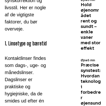
synskorrektion og
Hold
livsstil. Her er nogle
øjenomr
af de vigtigste
ådet
rent og
faktorer, du bør
sundt –
overveje.
enkle
vaner
1. Linsetype og bæretid
med stor
effekt
Kontaktlinser findes
Øjne
5 min
Præcise
som dags-, uge- og
synstest:
månedslinser.
Hvordan
Dagslinser er
teknolog
praktiske og
i
forbedre
hygiejniske, da de
r
smides ud efter én
øjensund