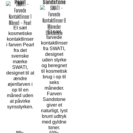
Pearl
Sandstone
Et sæt
Et sæt
kosmetiske
farvede
kontaktlinser
kontaktlinser
i farven Pearl
fra SWATI,
fra det
designet
svenske
uden styrke
mærke
og beregnet
SWATI,
til kosmetisk
designet til at
brug i op til
ændre
seks
øjenfarven i
måneder.
op til en
Farven
måned uden
Sandstone
at påvirke
giver et
synsstyrken.
naturligt, lyst
brunt udtryk
med gyldne
toner.