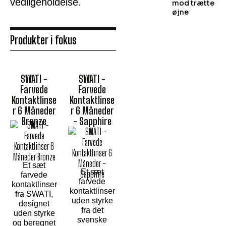
vedligeholdelse.
mod trætte
øjne
Produkter i fokus
SWATI -
SWATI -
Farvede
Farvede
Kontaktlinse
Kontaktlinse
r 6 Måneder
r 6 Måneder
Bronze
- Sapphire
Et sæt
Et sæt
farvede
farvede
kontaktlinser
kontaktlinser
fra SWATI,
uden styrke
designet
fra det
uden styrke
svenske
og beregnet