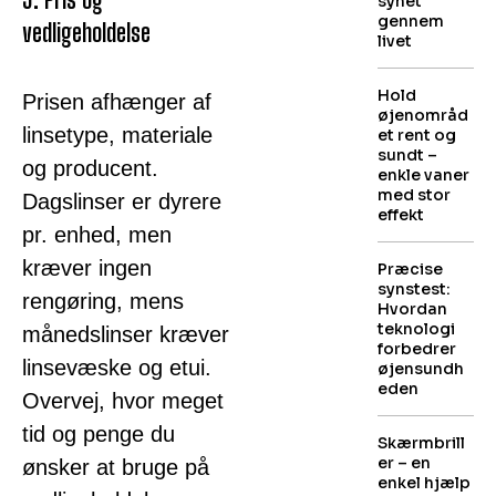
synet
gennem
vedligeholdelse
livet
Hold
Prisen afhænger af
øjenområd
linsetype, materiale
et rent og
sundt –
og producent.
enkle vaner
med stor
Dagslinser er dyrere
effekt
pr. enhed, men
kræver ingen
Præcise
synstest:
rengøring, mens
Hvordan
teknologi
månedslinser kræver
forbedrer
linsevæske og etui.
øjensundh
eden
Overvej, hvor meget
tid og penge du
Skærmbrill
er – en
ønsker at bruge på
enkel hjælp