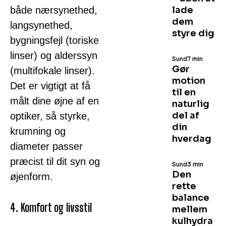
både nærsynethed,
lade
dem
langsynethed,
styre dig
bygningsfejl (toriske
linser) og alderssyn
Sund
7 min
Gør
(multifokale linser).
motion
Det er vigtigt at få
til en
målt dine øjne af en
naturlig
del af
optiker, så styrke,
din
krumning og
hverdag
diameter passer
præcist til dit syn og
Sund
3 min
Den
øjenform.
rette
balance
4. Komfort og livsstil
mellem
kulhydra