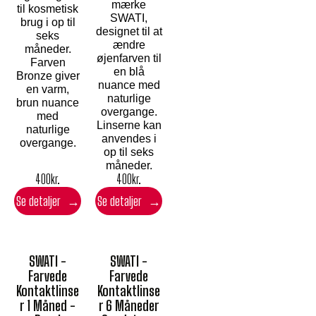
mærke
til kosmetisk
SWATI,
brug i op til
designet til at
seks
ændre
måneder.
øjenfarven til
Farven
en blå
Bronze giver
nuance med
en varm,
naturlige
brun nuance
overgange.
med
Linserne kan
naturlige
anvendes i
overgange.
op til seks
måneder.
400
kr.
400
kr.
Se detaljer
Se detaljer
SWATI -
SWATI -
Farvede
Farvede
Kontaktlinse
Kontaktlinse
r 1 Måned -
r 6 Måneder