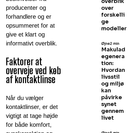
overblik
producenter og
over
forskelli
forhandlere og er
ge
opsummeret for at
modeller
give et klart og
informativt overblik.
Øjne
2 min
Makulad
egenera
Faktorer at
tion:
overveje ved køb
Hvordan
livsstil
af kontaktlinse
og miljø
kan
påvirke
Når du vælger
synet
kontaktlinser, er det
gennem
vigtigt at tage højde
livet
for både komfort,
Øjne
5 min