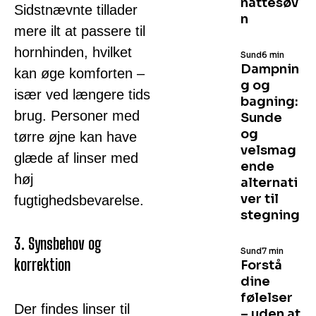
nattesøv
Sidstnævnte tillader
n
mere ilt at passere til
hornhinden, hvilket
Sund
6 min
Dampnin
kan øge komforten –
g og
især ved længere tids
bagning:
brug. Personer med
Sunde
og
tørre øjne kan have
velsmag
glæde af linser med
ende
høj
alternati
ver til
fugtighedsbevarelse.
stegning
3. Synsbehov og
Sund
7 min
korrektion
Forstå
dine
følelser
Der findes linser til
– uden at