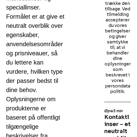
trække den
speciallinser.
tilbage. Ved
tilmelding
Formålet er at give et
accepterer
neutralt overblik over
du vores
betingelser
egenskaber,
og giver
samtykke
anvendelsesområder
til, at vi
og prisniveauer, så
behandler
dine
du lettere kan
oplysninger
som
vurdere, hvilken type
beskrevet i
der passer bedst til
vores
persondata
dine behov.
politik.
Oplysningerne om
produkterne er
Øjne
3 min
Kontaktl
baseret på offentligt
inser – et
tilgængelige
neutralt
beskrivelser fra