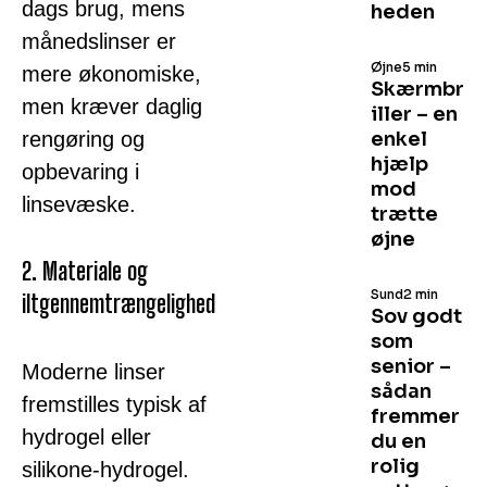
dags brug, mens
heden
månedslinser er
Øjne
5 min
mere økonomiske,
Skærmbr
men kræver daglig
iller – en
rengøring og
enkel
hjælp
opbevaring i
mod
linsevæske.
trætte
øjne
2. Materiale og
Sund
2 min
iltgennemtrængelighed
Sov godt
som
senior –
Moderne linser
sådan
fremstilles typisk af
fremmer
hydrogel eller
du en
rolig
silikone-hydrogel.