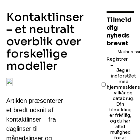
Kontaktlinser
Tilmeld
– et neutralt
dig
nyheds
overblik over
brevet
forskellige
Registrer
modeller
Jeg er
indforstået
med
hjemmesiden
vilkår og
databrug.
Artiklen præsenterer
Din
et bredt udsnit af
tilmelding
er frivillig,
kontaktlinser – fra
og du har
altid
daglinser til
mulighed
månedslinser og
for at